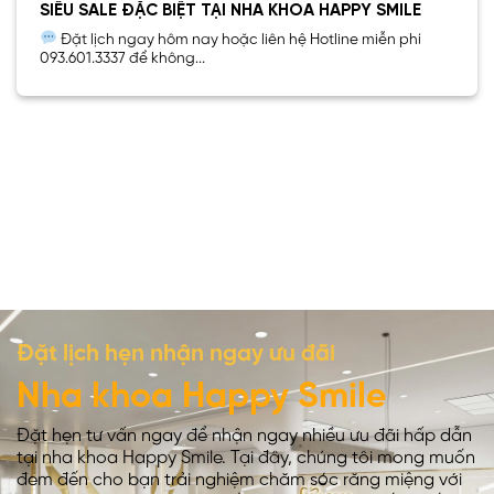
SIÊU SALE ĐẶC BIỆT TẠI NHA KHOA HAPPY SMILE
Đặt lịch ngay hôm nay hoặc liên hệ Hotline miễn phí
093.601.3337 để không...
Đặt lịch hẹn nhận ngay ưu đãi
Nha khoa Happy Smile
Đặt hẹn tư vấn ngay để nhận ngay nhiều ưu đãi hấp dẫn
tại nha khoa Happy Smile. Tại đây, chúng tôi mong muốn
đem đến cho bạn trải nghiệm chăm sóc răng miệng với