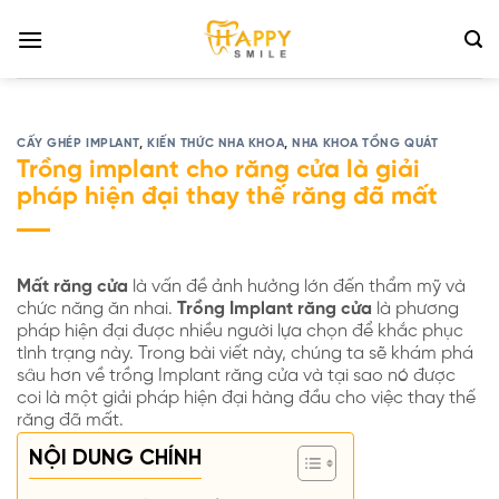
Bỏ
qua
nội
dung
CẤY GHÉP IMPLANT
,
KIẾN THỨC NHA KHOA
,
NHA KHOA TỔNG QUÁT
Trồng implant cho răng cửa là giải
pháp hiện đại thay thế răng đã mất
Mất răng cửa
là vấn đề ảnh hưởng lớn đến thẩm mỹ và
chức năng ăn nhai.
Trồng Implant răng cửa
là phương
pháp hiện đại được nhiều người lựa chọn để khắc phục
tình trạng này. Trong bài viết này, chúng ta sẽ khám phá
sâu hơn về trồng Implant răng cửa và tại sao nó được
coi là một giải pháp hiện đại hàng đầu cho việc thay thế
răng đã mất.
NỘI DUNG CHÍNH