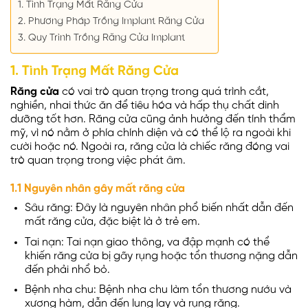
1. Tình Trạng Mất Răng Cửa
2. Phương Pháp Trồng Implant Răng Cửa
3. Quy Trình Trồng Răng Cửa Implant
1. Tình Trạng Mất Răng Cửa
Răng cửa
có vai trò quan trọng trong quá trình cắt,
nghiền, nhai thức ăn để tiêu hóa và hấp thụ chất dinh
dưỡng tốt hơn. Răng cửa cũng ảnh hưởng đến tính thẩm
mỹ, vì nó nằm ở phía chính diện và có thể lộ ra ngoài khi
cười hoặc nó. Ngoài ra, răng cửa là chiếc răng đóng vai
trò quan trọng trong việc phát âm.
1.1 Nguyên nhân gây mất răng cửa
Sâu răng: Đây là nguyên nhân phổ biến nhất dẫn đến
mất răng cửa, đặc biệt là ở trẻ em.
Tai nạn: Tai nạn giao thông, va đập mạnh có thể
khiến răng cửa bị gãy rụng hoặc tổn thương nặng dẫn
đến phải nhổ bỏ.
Bệnh nha chu: Bệnh nha chu làm tổn thương nướu và
xương hàm, dẫn đến lung lay và rụng răng.