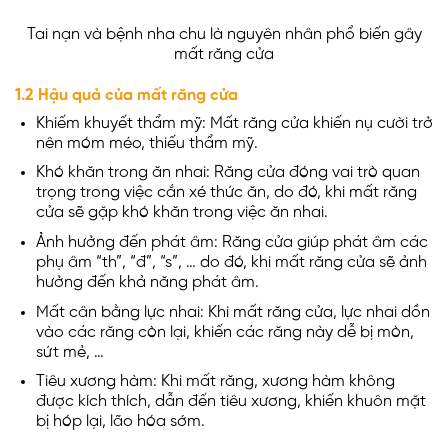
Tai nạn và bệnh nha chu là nguyên nhân phổ biến gây
mất răng cửa
1.2 Hậu quả của mất răng cửa
Khiếm khuyết thẩm mỹ: Mất răng cửa khiến nụ cười trở
nên móm méo, thiếu thẩm mỹ.
Khó khăn trong ăn nhai: Răng cửa đóng vai trò quan
trọng trong việc cắn xé thức ăn, do đó, khi mất răng
cửa sẽ gặp khó khăn trong việc ăn nhai.
Ảnh hưởng đến phát âm: Răng cửa giúp phát âm các
phụ âm “th”, “đ”, “s”, … do đó, khi mất răng cửa sẽ ảnh
hưởng đến khả năng phát âm.
Mất cân bằng lực nhai: Khi mất răng cửa, lực nhai dồn
vào các răng còn lại, khiến các răng này dễ bị mòn,
sứt mẻ, …
Tiêu xương hàm: Khi mất răng, xương hàm không
được kích thích, dẫn đến tiêu xương, khiến khuôn mặt
bị hóp lại, lão hóa sớm.