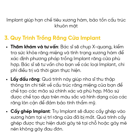
Implant giúp hạn chế tiêu xương hàm, bảo tồn cấu trúc
khuôn mặt
3. Quy Trình Trồng Răng Cửa Implant
Thăm khám và tư vấn
: Bác sĩ sẽ chụp X-quang, kiểm
tra sức khỏe răng miệng và tình trạng xương hàm để
xác định phương pháp trồng Implant răng cửa phù
hợp. Bác sĩ sẽ tư vấn cho bạn về các loại Implant, chi
phí điều trị và thời gian thực hiện.
Lấy dấu răng
: Quá trình này giúp nha sĩ thu thập
thông tin chi tiết về cấu trúc răng miệng của bạn để
chế tạo các mão sứ chính xác và phù hợp. Mão sứ
được chế tạo dựa trên màu sắc và hình dạng của các
răng lân cận để đảm bảo tính thẩm mỹ.
Cấy ghép Implant
: Trụ Implant sẽ được cấy ghép vào
xương hàm tại vị trí răng cửa đã bị mất. Quá trình cấy
ghép được thực hiện dưới gây tê tại chỗ hoặc gây mê
nên không gây đau đớn.