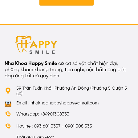
Nha Khoa Happy Smile
có cơ sở vật chất hiện đại,
phòng khám khang trang, tiện nghi, nội thất riêng biệt
đáp ứng tất cả quy định .
59 Trần Tuấn Khải, Phường An Đông (Phường 5 Quận 5
cũ)
Email : nhakhoahappyhappy@gmail.com
Whatsapp: +84901308333
Hotline : 093 601 3337 - 0901 308 333
Thời gian làm việc: