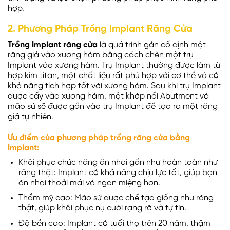
hợp.
2. Phương Pháp Trồng Implant Răng Cửa
Trồng Implant răng cửa
là quá trình gắn cố định một
răng giả vào xương hàm bằng cách chèn một trụ
Implant vào xương hàm. Trụ Implant thường được làm từ
hợp kim titan, một chất liệu rất phù hợp với cơ thể và có
khả năng tích hợp tốt với xương hàm. Sau khi trụ Implant
được cấy vào xương hàm, một khớp nối Abutment và
mão sứ sẽ được gắn vào trụ Implant để tạo ra một răng
giả tự nhiên.
Ưu điểm của phương pháp trồng răng cửa bằng
Implant:
Khôi phục chức năng ăn nhai gần như hoàn toàn như
răng thật: Implant có khả năng chịu lực tốt, giúp bạn
ăn nhai thoải mái và ngon miệng hơn.
Thẩm mỹ cao: Mão sứ được chế tạo giống như răng
thật, giúp khôi phục nụ cười rạng rỡ và tự tin.
Độ bền cao: Implant có tuổi thọ trên 20 năm, thậm