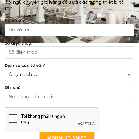
đội ngũ chuyên gia hàng đầu và các trang thiết bị tối
tân.
Họ và tên
*
Số điện thoại
*
Dịch vụ cần tư vấn
*
Ghi chú