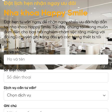
Đặt lịch hẹn nhận ngay ưu đãi
Nha khoa Happy Smile
Đặt hẹn tư vấn ngay để nhận ngay nhiều ưu đãi hấp dẫn
tại nha khoa Happy Smile. Tại đây, chúng tôi mong muốn
đem đến cho bạn trải nghiệm chăm sóc răng miệng với
đội ngũ chuyên gia hàng đầu và các trang thiết bị tối
tân.
Họ và tên
*
Số điện thoại
*
Dịch vụ cần tư vấn
*
Ghi chú