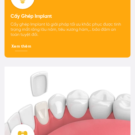
Cấy Ghép Implant
Cấy ghép Implant là giải pháp tối ưu khắc phục được tình
trạng mất răng lâu năm, tiêu xương hàm,… bảo đảm an
toàn tuyệt đối.
Xem thêm