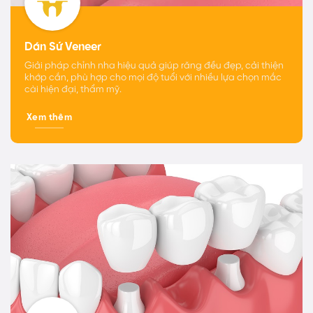
Dán Sứ Veneer
Giải pháp chỉnh nha hiệu quả giúp răng đều đẹp, cải thiện
khớp cắn, phù hợp cho mọi độ tuổi với nhiều lựa chọn mắc
cài hiện đại, thẩm mỹ.
Xem thêm