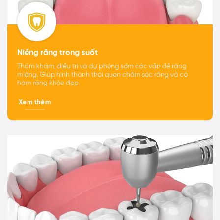
Niềng răng trong suốt
Thăm khám, điều trị và dự phòng sớm các vấn đề răng
miệng. Giúp hình thành thói quen chăm sóc răng và có
hàm răng khỏe đẹp.
Xem thêm