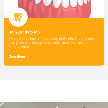
Hàm giả tháo lắp
Hàm giả tháo lắp là một phương pháp nha khoa cổ điển
giúp phục hình những răng bị mất, giúp cải thiện chức
năng ăn nhai
Xem thêm