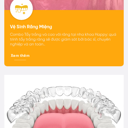
Vệ Sinh Răng Miệng
Combo Tẩy trắng và cao vôi răng tại nha khoa Happy: quá
trình tẩy trắng răng sẽ được giám sát bởi bác sĩ, chuyên
nghiệp và an toàn..
Xem thêm