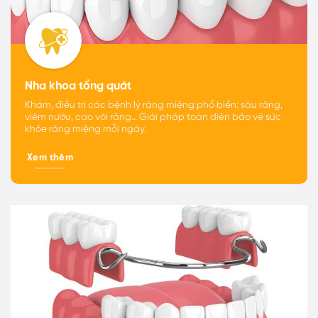
Nha khoa tổng quát
Khám, điều trị các bệnh lý răng miệng phổ biến: sâu răng,
viêm nướu, cạo vôi răng… Giải pháp toàn diện bảo vệ sức
khỏe răng miệng mỗi ngày.
Xem thêm