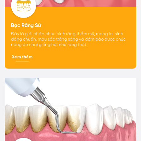
Bọc Răng Sứ
Đây là giải pháp phục hình răng thẩm mỹ, mang lại hình
dáng chuẩn, màu sắc trắng sáng và đảm bảo được chức
năng ăn nhai giống hệt như răng thật.
Xem thêm