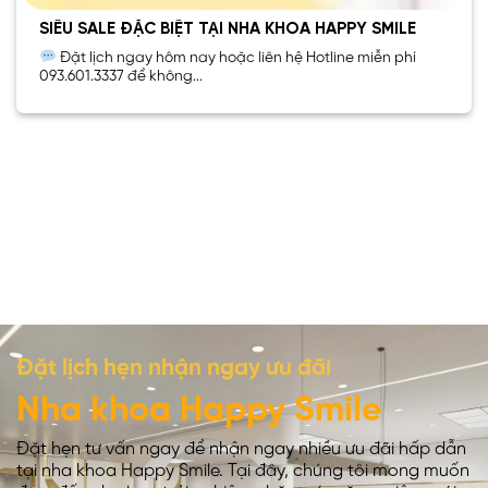
SIÊU SALE ĐẶC BIỆT TẠI NHA KHOA HAPPY SMILE
Đặt lịch ngay hôm nay hoặc liên hệ Hotline miễn phí
093.601.3337 để không...
Đặt lịch hẹn nhận ngay ưu đãi
Nha khoa Happy Smile
Đặt hẹn tư vấn ngay để nhận ngay nhiều ưu đãi hấp dẫn
tại nha khoa Happy Smile. Tại đây, chúng tôi mong muốn