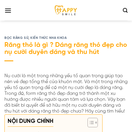
Bỏ
qua
nội
dung
BỌC RĂNG SỨ
,
KIẾN THỨC NHA KHOA
Răng thỏ là gì ? Dáng răng thỏ đẹp cho
nụ cười duyên dáng và thu hút
Nụ cười là một trong những yếu tố quan trọng giúp tạo
nên vẻ đẹp tổng thể của khuôn mặt. Và một trong những
yếu tố quan trọng để có một nụ cười đẹp là dáng răng.
Trong đó, form răng thỏ đẹp đang trở thành một xu
hướng được nhiều người quan tâm và lựa chọn. Vậy bạn
đã biết bí quyết để sở hữu một nụ cười duyên dáng và
thu hút với dáng răng thỏ đẹp chưa? Hãy cùng tìm hiểu!
NỘI DUNG CHÍNH