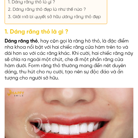
1. Dáng răng thỏ là gì ?
2. Dáng răng thỏ đẹp là như thế nào ?
3. Giải mã bí quyết sở hữu dáng răng thỏ đẹp
1. Dáng răng thỏ là gì ?
Dáng răng thỏ
, hay còn gọi là răng hô thỏ, là đặc điểm
nha khoa nổi bật với hai chiếc răng cửa hàm trên to và
dài hơn so với các răng khác. Khi cười, hai chiếc răng này
sẽ chìa ra ngoài một chút, che đi một phần răng cửa
hàm dưới. Form răng thỏ thường mang đến nét duyên
dáng, thu hút cho nụ cười, tạo nên sự độc đáo và ấn
tượng cho người sở hữu.