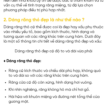
Nên đến nha khoa uy tín để được bác sĩ thăm khám và tư
vấn cụ thể về tình trạng răng miệng, từ đó lựa chọn
phương pháp điều trị phù hợp nhất.
2. Dáng răng thỏ đẹp là như thế nào ?
Dáng răng thỏ có thể được coi là đẹp hay xấu phụ thuộc
vào nhiều yếu tố, bao gồm kích thước, hình dạng và
tương quan với các răng khác trên cung hàm. Dưới đây
là một số thông tin chi tiết về dáng răng thỏ đẹp và xấu:
Dáng răng thỏ đẹp có độ to và dài vừa phải
♦ Dáng răng thỏ đẹp:
Răng có kích thước và chiều dài phù hợp, không quá
to và dài so với các răng khác trên cung hàm.
Răng cửa có độ cân xứng, hình dạng hơi vuông.
Khi nhìn nghiêng, răng không hô mà chỉ hơi gồ.
Hài hòa với khuôn miệng và đường nét tổng thể của
gương mặt.