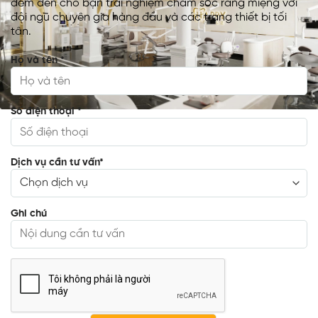
đem đến cho bạn trải nghiệm chăm sóc răng miệng với
đội ngũ chuyên gia hàng đầu và các trang thiết bị tối
tân.
Họ và tên
*
Số điện thoại
*
Dịch vụ cần tư vấn
*
Ghi chú