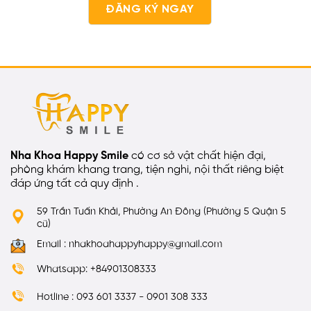
Nha Khoa Happy Smile
có cơ sở vật chất hiện đại,
phòng khám khang trang, tiện nghi, nội thất riêng biệt
đáp ứng tất cả quy định .
59 Trần Tuấn Khải, Phường An Đông (Phường 5 Quận 5
cũ)
Email : nhakhoahappyhappy@gmail.com
Whatsapp: +84901308333
Hotline : 093 601 3337 - 0901 308 333