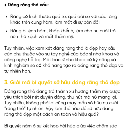
♦ Dáng răng thỏ xấu:
Răng có kích thước quá to, quá dài so với các răng
khác trên cung hàm, làm mất đi sự cân đối.
Răng bị lệch hàm, khấp khểnh, làm cho nụ cười trở
nên thô kệch và mất thẩm mỹ.
Tuy nhiên, việc xem xét dáng răng thỏ là đẹp hay xấu
còn phụ thuộc vào sự tay nghề của bác sĩ nha khoa và
công nghệ hỗ trợ. Một bác sĩ nha khoa có kỹ năng và
kinh nghiệm sẽ có khả năng tạo ra dáng răng thỏ đẹp và
tự nhiên hơn.
3. Giải mã bí quyết sở hữu dáng răng thỏ đẹp
Dáng răng thỏ đang trở thành xu hướng thẩm mỹ được
yêu thích bởi nét duyên dáng, thu hút mà nó mang lại.
Tuy nhiên, không phải ai cũng may mắn sở hữu nụ cười
“răng thỏ” tự nhiên. Vậy làm thế nào để sở hữu dáng
răng thỏ đẹp một cách an toàn và hiệu quả?
Bí quyết nằm ở sự kết hợp hài hòa giữa việc chăm sóc