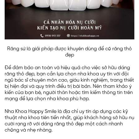
Răng sứ là giải pháp được khuyên dùng để có răng thỏ
đẹp
Để đảm bảo an toàn và hiệu quả cho việc sở hữu dáng
răng thỏ đẹp, bạn cần lựa chọn nha khoa uy tín với đội
ngũ bác sĩ chuyên môn cao, giàu kinh nghiệm, trang thiết
bị hiện đại và quy trình điều trị bài bản. Nên tham khảo ý
kiến của bạn bè, người thân hoặc tìm kiếm thông tin trên
mạng để lựa chọn nha khoa phù hợp.
Nha Khoa Happy Smile là địa chỉ uy tín áp dụng các kỹ
thuật nha khoa tiên tiến nhất, giúp khách hàng sở hữu nụ
cười rạng rỡ với dáng răng thỏ đẹp một cách nhanh
chóng và nhẹ nhàng.