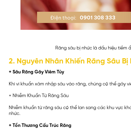
Răng sâu bị nhức là dấu hiệu tiềm 
2. Nguyên Nhân Khiến Răng Sâu Bị
+ Sâu Răng Gây Viêm Tủy
Khi vi khuẩn xâm nhập sâu vào răng, chúng có thể gây vi
+ Nhiễm Khuẩn Từ Răng Sâu
Nhiễm khuẩn từ răng sâu có thể lan sang các khu vực khá
nhức.
+ Tổn Thương Cấu Trúc Răng