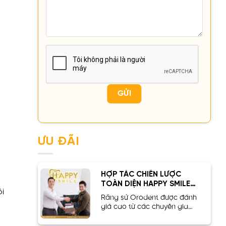
ƯU ĐÃI
HỢP TÁC CHIẾN LƯỢC
TOÀN DIỆN HAPPY SMILE x
ôi
ORODENT
Răng sứ Orodent được đánh
giá cao từ các chuyên gia
nha khoa hàng đầu...