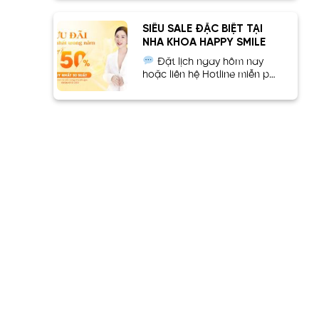
SIÊU SALE ĐẶC BIỆT TẠI
NHA KHOA HAPPY SMILE
Đặt lịch ngay hôm nay
hoặc liên hệ Hotline miễn phí
093.601.3337 để không...