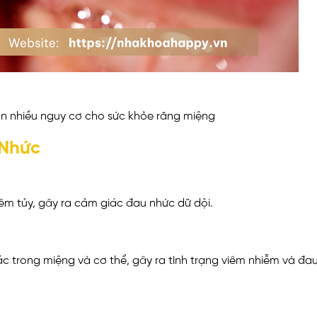
ẩn nhiều nguy cơ cho sức khỏe răng miệng
 Nhức
êm tủy, gây ra cảm giác đau nhức dữ dội.
c trong miệng và cơ thể, gây ra tình trạng viêm nhiễm và đa