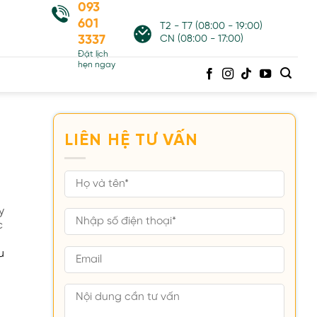
093
601
T2 - T7 (08:00 - 19:00)
3337
CN (08:00 - 17:00)
Đặt lịch
hẹn ngay
LIÊN HỆ TƯ VẤN
y
c
u