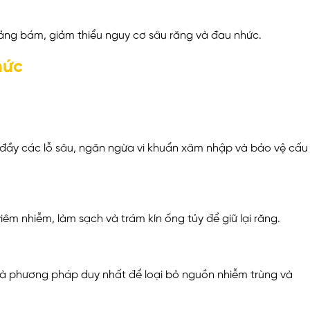
mảng bám, giảm thiểu nguy cơ sâu răng và đau nhức.
hức
 đầy các lỗ sâu, ngăn ngừa vi khuẩn xâm nhập và bảo vệ cấu
viêm nhiễm, làm sạch và trám kín ống tủy để giữ lại răng.
là phương pháp duy nhất để loại bỏ nguồn nhiễm trùng và