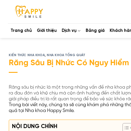
Bỏ
qua
nội
dung
Trang chủ
Giới thiệu
Dịch vụ
Bảng giá
Khách hà
KIẾN THỨC NHA KHOA
,
NHA KHOA TỔNG QUÁT
Răng Sâu Bị Nhức Có Nguy Hiểm 
Răng sâu bị nhức là một trong những vấn đề nha khoa ph
ra đau đớn và khó chịu mà còn ảnh hưởng đến chất lượn
giải pháp điều trị là rất quan trọng để bảo vệ sức khỏe r
Trong bài viết này, chúng ta sẽ cùng khám phá những thông 
quả tại Nha khoa Happy Smile.
NỘI DUNG CHÍNH