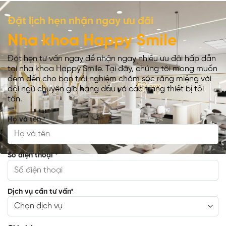
Đặt lịch hẹn nhận ngay ưu đãi
Nha khoa Happy Smile
Đặt hẹn tư vấn ngay để nhận ngay nhiều ưu đãi hấp dẫn
tại nha khoa Happy Smile. Tại đây, chúng tôi mong muốn
đem đến cho bạn trải nghiệm chăm sóc răng miệng với
đội ngũ chuyên gia hàng đầu và các trang thiết bị tối
tân.
Họ và tên
*
Số điện thoại
*
Dịch vụ cần tư vấn
*