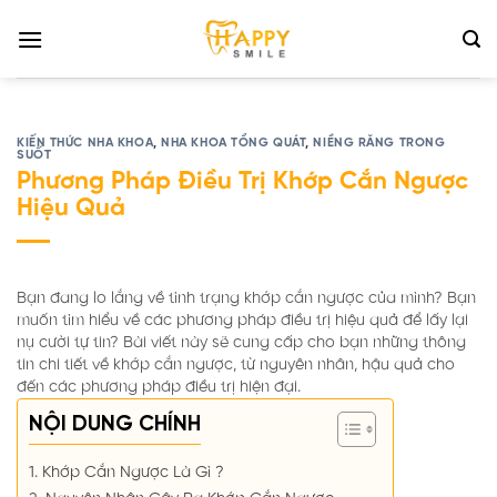
Bỏ
qua
nội
dung
KIẾN THỨC NHA KHOA
,
NHA KHOA TỔNG QUÁT
,
NIỀNG RĂNG TRONG
SUỐT
Phương Pháp Điều Trị Khớp Cắn Ngược
Hiệu Quả
Bạn đang lo lắng về tình trạng khớp cắn ngược của mình? Bạn
muốn tìm hiểu về các phương pháp điều trị hiệu quả để lấy lại
nụ cười tự tin? Bài viết này sẽ cung cấp cho bạn những thông
tin chi tiết về khớp cắn ngược, từ nguyên nhân, hậu quả cho
đến các phương pháp điều trị hiện đại.
NỘI DUNG CHÍNH
1. Khớp Cắn Ngược Là Gì ?