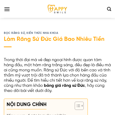
Bỏ
qua
nội
dung
BỌC RĂNG SỨ
,
KIẾN THỨC NHA KHOA
Làm Răng Sứ Đức Giá Bao Nhiêu Tiền
Trong thời đại mà vẻ đẹp ngoại hình được quan tâm
hàng đầu, một hàm răng trắng sáng, đều đẹp là điều mà
ai cũng mong muốn. Răng sứ Đức với độ bền cao và tính
thẩm mỹ vượt trội đã trở thành lựa chọn hàng đầu của
nhiều người. Để tìm hiểu chi tiết hơn về loại răng sứ này,
cũng như tham khảo
bảng giá răng sứ Đức
, hãy cùng
theo dõi bài viết dưới đây.
NỘI DUNG CHÍNH