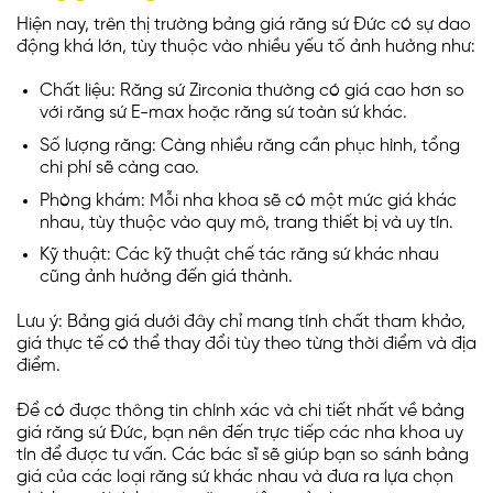
Hiện nay, trên thị trường bảng giá răng sứ Đức có sự dao
động khá lớn, tùy thuộc vào nhiều yếu tố ảnh hưởng như:
Chất liệu: Răng sứ Zirconia thường có giá cao hơn so
với răng sứ E-max hoặc răng sứ toàn sứ khác.
Số lượng răng: Càng nhiều răng cần phục hình, tổng
chi phí sẽ càng cao.
Phòng khám: Mỗi nha khoa sẽ có một mức giá khác
nhau, tùy thuộc vào quy mô, trang thiết bị và uy tín.
Kỹ thuật: Các kỹ thuật chế tác răng sứ khác nhau
cũng ảnh hưởng đến giá thành.
Lưu ý: Bảng giá dưới đây chỉ mang tính chất tham khảo,
giá thực tế có thể thay đổi tùy theo từng thời điểm và địa
điểm.
Để có được thông tin chính xác và chi tiết nhất về bảng
giá răng sứ Đức, bạn nên đến trực tiếp các nha khoa uy
tín để được tư vấn. Các bác sĩ sẽ giúp bạn so sánh bảng
giá của các loại răng sứ khác nhau và đưa ra lựa chọn