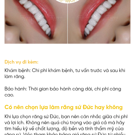
Dịch vụ đi kèm:
Khám bệnh: Chi phí khám bệnh, tư vấn trước và sau khi
làm răng.
Bảo hành: Thời gian bảo hành càng dài, chi phí càng
cao.
Có nên chọn lựa làm răng sứ Đức hay không
Khi lựa chọn răng sứ Đức, bạn nên cân nhắc giữa chi phí
và lợi ích. Không nên quá chú trọng vào giá cả mà hãy
tìm hiểu kỹ về chất lượng, độ bền và tính thẩm mỹ của
răng sứ. Việc tham khảo bảng giá răng sứ Đức từ nhiều