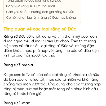
Tổng quan về các loại răng sứ Đức
Bảng giá răng sứ Đức mới nhất
Các yếu tố ảnh hưởng đến giá răng sứ Đức
Có nên chọn lựa làm răng sứ Đức hay không
Tổng quan về các loại răng sứ Đức
Răng sứ Đức
với chất lượng và tính thẩm mỹ cao, luôn
được người tiêu dùng ưu tiên lựa chọn. Trên thị trường
hiện nay có rất nhiều loại răng sứ Đức với những đặc
điểm khác nhau, phù hợp với từng nhu cầu và điều kiện
kinh tế của mỗi người. Cụ thể:
Răng sứ Zirconia
Được xem là “vua” của các loại răng sứ, Zirconia sở hữu
độ bền cao, chịu lực tốt, màu sắc tự nhiên và khả năng
chống mài mòn vượt trội. Ứng dụng cho các trường hợp
răng bị mòn, sứt mẻ hoặc mất răng cần phục hình cầu
răng sứ hoặc hàm giả.
Răng sứ E-max