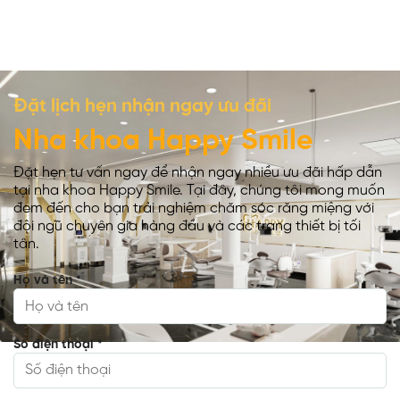
Đặt lịch hẹn nhận ngay ưu đãi
Nha khoa Happy Smile
Đặt hẹn tư vấn ngay để nhận ngay nhiều ưu đãi hấp dẫn
tại nha khoa Happy Smile. Tại đây, chúng tôi mong muốn
đem đến cho bạn trải nghiệm chăm sóc răng miệng với
đội ngũ chuyên gia hàng đầu và các trang thiết bị tối
tân.
Họ và tên
*
Số điện thoại
*