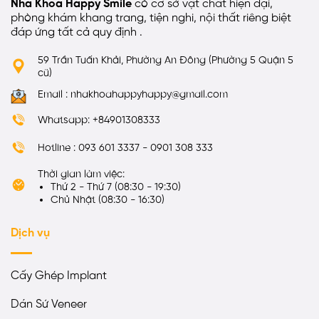
Nha Khoa Happy Smile
có cơ sở vật chất hiện đại,
phòng khám khang trang, tiện nghi, nội thất riêng biệt
đáp ứng tất cả quy định .
59 Trần Tuấn Khải, Phường An Đông (Phường 5 Quận 5
cũ)
Email : nhakhoahappyhappy@gmail.com
Whatsapp: +84901308333
Hotline : 093 601 3337 - 0901 308 333
Thời gian làm việc:
Thứ 2 - Thứ 7 (08:30 - 19:30)
Chủ Nhật (08:30 - 16:30)
Dịch vụ
Cấy Ghép Implant
Dán Sứ Veneer