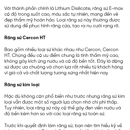
Với thành phần chính là Lithium Disilicate, răng sứ E-max
có độ trong suốt cao, màu sắc tự nhiên, mang đến vẻ
đẹp thẩm mỹ hoàn hảo. Loại răng sứ này thường được
sử dụng để phục hình răng cửa, tạo ra nụ cười rạng rỡ.
Răng sứ Cercon HT
Bao gồm nhiều loại sứ khác nhau như Cercon, Cercon
HT. Chúng đều có ưu điểm chung là tính thẩm mỹ cao,
không gây kích ứng nướu và có độ bền tốt. Đây là dòng
sứ được ưa chuộng và chọn lựa rất nhiều từ khách hàng
vì giá cả và chất lượng tương xứng nhất hiện nay
Răng sứ kim loại
Mặc dù không còn phổ biến như trước nhưng răng sứ kim
loại vẫn được một số người lựa chọn nhờ chi phí thấp.
Tuy nhiên, loại răng sứ này có thể gây đen viền nướu và
độ bền kém hơn so với các loại răng sứ toàn sứ.
Trước khi quyết định làm răng sứ, bạn nên tìm hiểu kỹ về