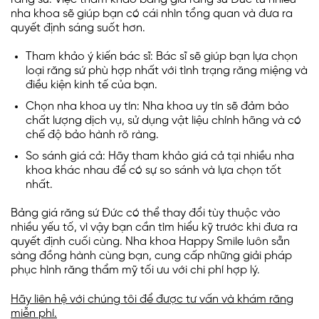
nha khoa sẽ giúp bạn có cái nhìn tổng quan và đưa ra
quyết định sáng suốt hơn.
Tham khảo ý kiến bác sĩ: Bác sĩ sẽ giúp bạn lựa chọn
loại răng sứ phù hợp nhất với tình trạng răng miệng và
điều kiện kinh tế của bạn.
Chọn nha khoa uy tín: Nha khoa uy tín sẽ đảm bảo
chất lượng dịch vụ, sử dụng vật liệu chính hãng và có
chế độ bảo hành rõ ràng.
So sánh giá cả: Hãy tham khảo giá cả tại nhiều nha
khoa khác nhau để có sự so sánh và lựa chọn tốt
nhất.
Bảng giá răng sứ Đức có thể thay đổi tùy thuộc vào
nhiều yếu tố, vì vậy bạn cần tìm hiểu kỹ trước khi đưa ra
quyết định cuối cùng. Nha khoa Happy Smile luôn sẵn
sàng đồng hành cùng bạn, cung cấp những giải pháp
phục hình răng thẩm mỹ tối ưu với chi phí hợp lý.
Hãy liên hệ với chúng tôi để được tư vấn và khám răng
miễn phí.