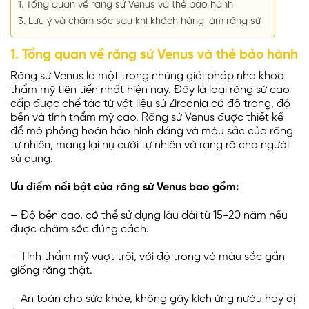
1. Tổng quan về răng sứ Venus và thẻ bảo hành
3. Lưu ý và chăm sóc sau khi khách hàng làm răng sứ
1. Tổng quan về răng sứ Venus và thẻ bảo hành
Răng sứ Venus là một trong những giải pháp nha khoa
thẩm mỹ tiên tiến nhất hiện nay. Đây là loại răng sứ cao
cấp được chế tác từ vật liệu sứ Zirconia có độ trong, độ
bền và tính thẩm mỹ cao. Răng sứ Venus được thiết kế
để mô phỏng hoàn hảo hình dáng và màu sắc của răng
tự nhiên, mang lại nụ cười tự nhiên và rạng rỡ cho người
sử dụng.
Ưu điểm nổi bật của răng sứ Venus bao gồm:
– Độ bền cao, có thể sử dụng lâu dài từ 15-20 năm nếu
được chăm sóc đúng cách.
– Tính thẩm mỹ vượt trội, với độ trong và màu sắc gần
giống răng thật.
– An toàn cho sức khỏe, không gây kích ứng nướu hay dị