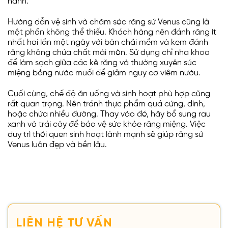
hành.
Hướng dẫn vệ sinh và chăm sóc răng sứ Venus cũng là
một phần không thể thiếu. Khách hàng nên đánh răng ít
nhất hai lần một ngày với bàn chải mềm và kem đánh
răng không chứa chất mài mòn. Sử dụng chỉ nha khoa
để làm sạch giữa các kẽ răng và thường xuyên súc
miệng bằng nước muối để giảm nguy cơ viêm nướu.
Cuối cùng, chế độ ăn uống và sinh hoạt phù hợp cũng
rất quan trọng. Nên tránh thực phẩm quá cứng, dính,
hoặc chứa nhiều đường. Thay vào đó, hãy bổ sung rau
xanh và trái cây để bảo vệ sức khỏe răng miệng. Việc
duy trì thói quen sinh hoạt lành mạnh sẽ giúp răng sứ
Venus luôn đẹp và bền lâu.
LIÊN HỆ TƯ VẤN