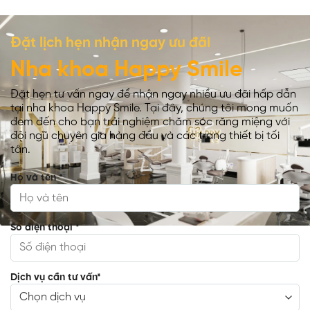
Đặt lịch hẹn nhận ngay ưu đãi
Nha khoa Happy Smile
Đặt hẹn tư vấn ngay để nhận ngay nhiều ưu đãi hấp dẫn
tại nha khoa Happy Smile. Tại đây, chúng tôi mong muốn
đem đến cho bạn trải nghiệm chăm sóc răng miệng với
đội ngũ chuyên gia hàng đầu và các trang thiết bị tối
tân.
Họ và tên
*
Số điện thoại
*
Dịch vụ cần tư vấn
*