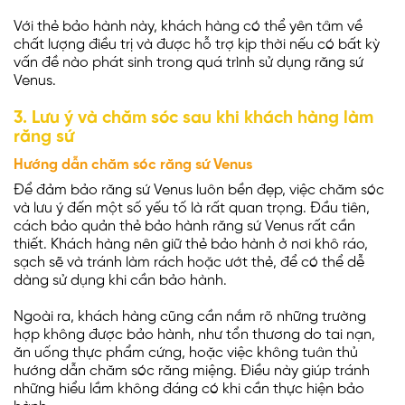
Với thẻ bảo hành này, khách hàng có thể yên tâm về
chất lượng điều trị và được hỗ trợ kịp thời nếu có bất kỳ
vấn đề nào phát sinh trong quá trình sử dụng răng sứ
Venus.
3. Lưu ý và chăm sóc sau khi khách hàng làm
răng sứ
Hướng dẫn chăm sóc răng sứ Venus
Để đảm bảo răng sứ Venus luôn bền đẹp, việc chăm sóc
và lưu ý đến một số yếu tố là rất quan trọng. Đầu tiên,
cách bảo quản thẻ bảo hành răng sứ Venus rất cần
thiết. Khách hàng nên giữ thẻ bảo hành ở nơi khô ráo,
sạch sẽ và tránh làm rách hoặc ướt thẻ, để có thể dễ
dàng sử dụng khi cần bảo hành.
Ngoài ra, khách hàng cũng cần nắm rõ những trường
hợp không được bảo hành, như tổn thương do tai nạn,
ăn uống thực phẩm cứng, hoặc việc không tuân thủ
hướng dẫn chăm sóc răng miệng. Điều này giúp tránh
những hiểu lầm không đáng có khi cần thực hiện bảo