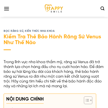
Bỏ
qua
nội
dung
BỌC RĂNG SỨ
,
KIẾN THỨC NHA KHOA
Kiểm Tra Thẻ Bảo Hành Răng Sứ Venus
Như Thế Nào
Trong lĩnh vực nha khoa thẩm mỹ, răng sứ Venus đã trở
thành lựa chọn hàng đầu cho nụ cười hoàn hảo. Để đảm
bảo sự hài lòng lâu dài của khách hàng, thẻ bảo hành
răng sứ Venus ra đời như một cam kết chất lượng vượt
trội. Hãy cùng tìm hiểu chi tiết về thẻ bảo hành độc đáo
này và những lợi ích mà nó mang lại.
NỘI DUNG CHÍNH