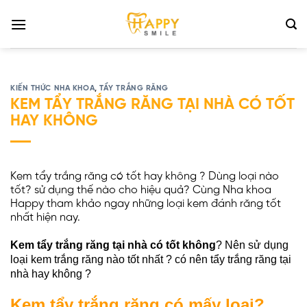
Bỏ
qua
nội
dung
KIẾN THỨC NHA KHOA
,
TẨY TRẮNG RĂNG
KEM TẨY TRẮNG RĂNG TẠI NHÀ CÓ TỐT
HAY KHÔNG
Kem tẩy trắng răng có tốt hay không ? Dùng loại nào
tốt? sử dụng thế nào cho hiệu quả? Cùng Nha khoa
Happy tham khảo ngay những loại kem đánh răng tốt
nhất hiện nay.
Kem tẩy trắng răng tại nhà có tốt không
? Nên sử dụng
loại kem trắng răng nào tốt nhất ? có nên tẩy trắng răng tại
nhà hay không ?
Kem tẩy trắng răng có mấy loại?