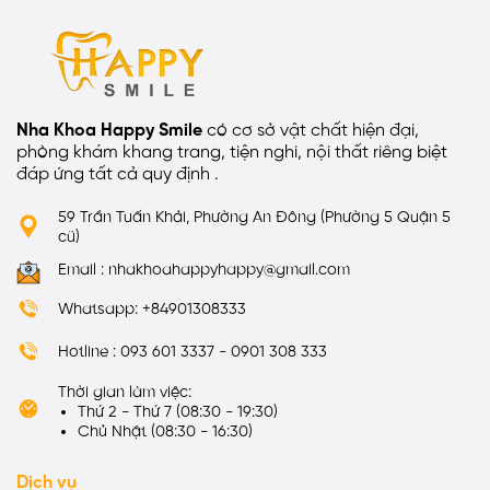
Nha Khoa Happy Smile
có cơ sở vật chất hiện đại,
phòng khám khang trang, tiện nghi, nội thất riêng biệt
đáp ứng tất cả quy định .
59 Trần Tuấn Khải, Phường An Đông (Phường 5 Quận 5
cũ)
Email : nhakhoahappyhappy@gmail.com
Whatsapp: +84901308333
Hotline : 093 601 3337 - 0901 308 333
Thời gian làm việc:
Thứ 2 - Thứ 7 (08:30 - 19:30)
Chủ Nhật (08:30 - 16:30)
Dịch vụ