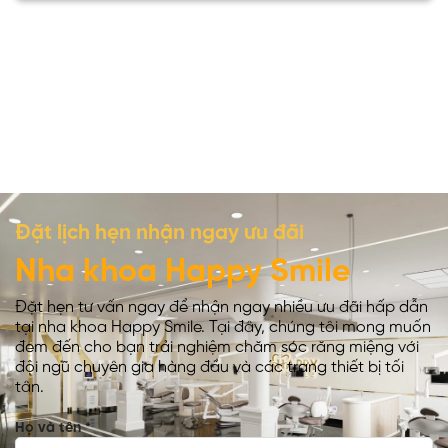
Đặt lịch hẹn nhận ngay ưu đãi
Nha khoa Happy Smile
Đặt hẹn tư vấn ngay để nhận ngay nhiều ưu đãi hấp dẫn
tại nha khoa Happy Smile. Tại đây, chúng tôi mong muốn
đem đến cho bạn trải nghiệm chăm sóc răng miệng với
đội ngũ chuyên gia hàng đầu và các trang thiết bị tối
tân.
Họ và tên
*