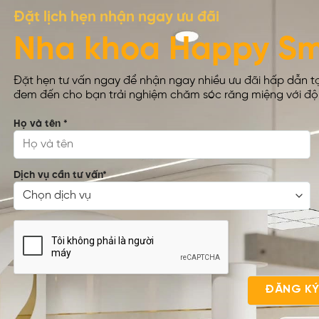
Đặt lịch hẹn nhận ngay ưu đãi
Nha khoa Happy Sm
Đặt hẹn tư vấn ngay để nhận ngay nhiều ưu đãi hấp dẫn t
đem đến cho bạn trải nghiệm chăm sóc răng miệng với đội 
Họ và tên
*
Dịch vụ cần tư vấn
*