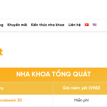
ng
Khuyến mãi
Kiến thức nha khoa
Liên hệ
t
NHA KHOA TỔNG QUÁT
vụ
Giá niêm yết (VNĐ)
Conebeam 3D
Miễn phí