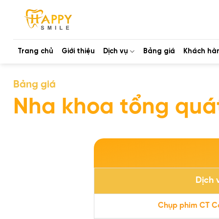
Bỏ
qua
nội
dung
Trang chủ
Giới thiệu
Dịch vụ
Bảng giá
Khách hà
Bảng giá
Nha khoa tổng quá
Dịch 
Chụp phim CT 