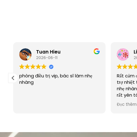
Tuan Hieu
L
2026-06-11
2
phòng điều trị vip, bác sĩ làm nhẹ
Rất cảm 
nhàng
trợ nhiệt 
nhẹ nhàn
rất yên t
bè.
Đọc thêm