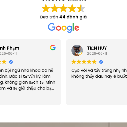
Dựa trên
44 đánh giá
inh Phạm
TIẾN HUY
026-06-11
2026-06-11
ơn đội ngũ nha khoa đã hỗ
Cạo vôi và tẩy trắng nhẹ n
tình. Bác sĩ tư vấn kỹ, làm
không thấy đau hay ê buốt
g, không gian sạch sẽ. Mình
âm và sẽ giới thiệu cho bạn