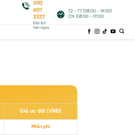
093
601
T2 - T7 (08:00 - 19:00)
3337
CN (08:00 - 17:00)
Đặt lịch
hẹn ngay
Giá ưu đãi (VNĐ)
Miễn phí