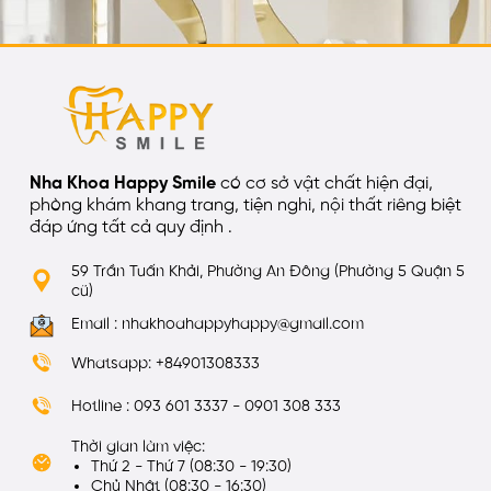
Nha Khoa Happy Smile
có cơ sở vật chất hiện đại,
phòng khám khang trang, tiện nghi, nội thất riêng biệt
đáp ứng tất cả quy định .
59 Trần Tuấn Khải, Phường An Đông (Phường 5 Quận 5
cũ)
Email : nhakhoahappyhappy@gmail.com
Whatsapp: +84901308333
Hotline : 093 601 3337 - 0901 308 333
Thời gian làm việc:
Thứ 2 - Thứ 7 (08:30 - 19:30)
Chủ Nhật (08:30 - 16:30)