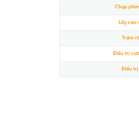
Chụp phi
Lấy cao 
Trám r
Điều trị cườ
Điều trị