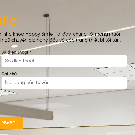
ile
ại nha khoa Happy Smile. Tại đây, chúng tôi mong muốn
ngũ chuyên gia hàng đầu và các trang thiết bị tối tân.
Số điện thoại
*
Ghi chú